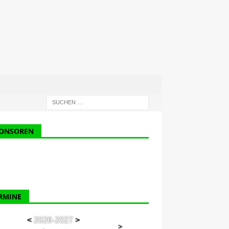
ONSOREN
RMINE
<
2026-2027
>
>