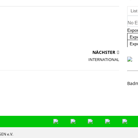
ausbildung 2025/2026 – Es geht wieder los! 🏸
AKTUELL
List
No E
Expor
Exp
Expo
NÄCHSTER
INTERNATIONAL
Badm
EN e.V.