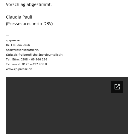
Vorschlag abgestimmt.
Claudia Pauli
(Pressesprecherin DBV)
—
cp-presse
Dr. Claudia Pauli
Sportwissenschaftlerin
tätig als freiberufliche Sportjournalistin
Tel. Büro: 0208 – 69 866 296
Tel. mobil: 0173 – 497 498 0
www.cp-presse.de