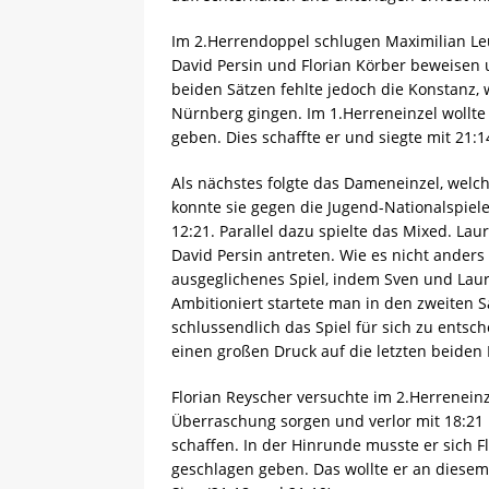
Im 2.Herrendoppel schlugen Maximilian Leu
David Persin und Florian Körber beweisen 
beiden Sätzen fehlte jedoch die Konstanz,
Nürnberg gingen. Im 1.Herreneinzel wollt
geben. Dies schaffte er und siegte mit 21:1
Als nächstes folgte das Dameneinzel, welc
konnte sie gegen die Jugend-Nationalspiel
12:21. Parallel dazu spielte das Mixed. L
David Persin antreten. Wie es nicht ander
ausgeglichenes Spiel, indem Sven und Laura
Ambitioniert startete man in den zweiten Sa
schlussendlich das Spiel für sich zu entsc
einen großen Druck auf die letzten beiden
Florian Reyscher versuchte im 2.Herreneinz
Überraschung sorgen und verlor mit 18:21 
schaffen. In der Hinrunde musste er sich F
geschlagen geben. Das wollte er an diesem