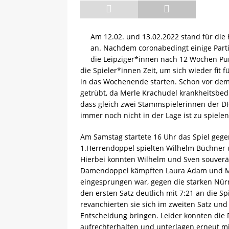
[ 08.05.2025 ]
💪 C-Trainer
Am 12.02. und 13.02.2022 stand für die
an. Nachdem coronabedingt einige Part
die Leipziger*innen nach 12 Wochen Pun
die Spieler*innen Zeit, um sich wieder fit 
in das Wochenende starten. Schon vor dem
getrübt, da Merle Krachudel krankheitsbed
dass gleich zwei Stammspielerinnen der DHf
immer noch nicht in der Lage ist zu spielen
Am Samstag startete 16 Uhr das Spiel gege
1.Herrendoppel spielten Wilhelm Büchner 
Hierbei konnten Wilhelm und Sven souverän
Damendoppel kämpften Laura Adam und Mar
eingesprungen war, gegen die starken Nür
den ersten Satz deutlich mit 7:21 an die 
revanchierten sie sich im zweiten Satz und
Entscheidung bringen. Leider konnten die
aufrechterhalten und unterlagen erneut mit