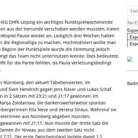
ausbildung 2025/2026 – Es geht wieder los! 🏸
AKTUELL
List
 HSG DHfK Leipzig ein wichtiges Punktspielwochenende
No E
ien aus der Vorrunde verschoben werden mussten, traten
Expor
ktspiel-Pause wieder an. Lediglich drei Wochen hatten
Exp
für die Regionalliga zu machen. Hochmotiviert wollte man
Expo
 Beginn der Punktspiele wurde die Stimmung jedoch
ingt das Team nicht unterstützen konnte. Dies bedeutete,
K für die Partie fehlten, da Paula verletzungsbedingt
.
n Nürnberg, den aktuell Tabellenvierten. Im
Badm
und Sven Hendrich gegen Jens Näser und Lukas Schäf.
 in 2 Sätzen mit 23:21 und 21:17 gewinnen. Im
ija Zolotariova, die dankenswerterweise spontan
nbergerinnen Ella Neve und Verena Straus. Während sie
Spielerinnen aus Nürnberg abgeben mussten,
 gewannen mit 21:11. Nun musste der dritte Satz die
 Damen ihr Niveau aus dem zweiten Satz nicht
 7:21. Der erste Zwischenstand lautete damit 1:1.