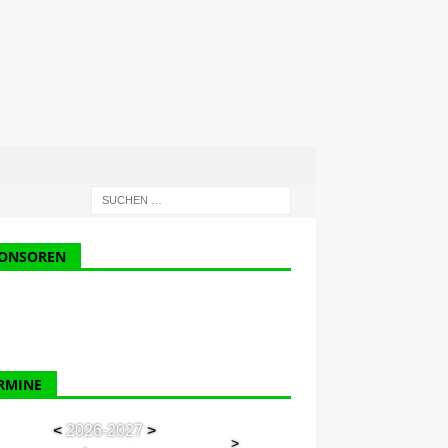
ONSOREN
RMINE
<
2026-2027
>
>