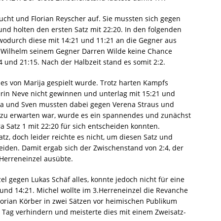
cht und Florian Reyscher auf. Sie mussten sich gegen
und holten den ersten Satz mit 22:20. In den folgenden
 wodurch diese mit 14:21 und 11:21 an die Gegner aus
e Wilhelm seinem Gegner Darren Wilde keine Chance
4 und 21:15. Nach der Halbzeit stand es somit 2:2.
hes von Marija gespielt wurde. Trotz harten Kampfs
erin Neve nicht gewinnen und unterlag mit 15:21 und
aura und Sven mussten dabei gegen Verena Straus und
s zu erwarten war, wurde es ein spannendes und zunächst
 Satz 1 mit 22:20 für sich entscheiden konnten.
tz, doch leider reichte es nicht, um diesen Satz und
heiden. Damit ergab sich der Zwischenstand von 2:4, der
 Herreneinzel ausübte.
el gegen Lukas Schäf alles, konnte jedoch nicht für eine
und 14:21. Michel wollte im 3.Herreneinzel die Revanche
lorian Körber in zwei Sätzen vor heimischen Publikum
 Tag verhindern und meisterte dies mit einem Zweisatz-