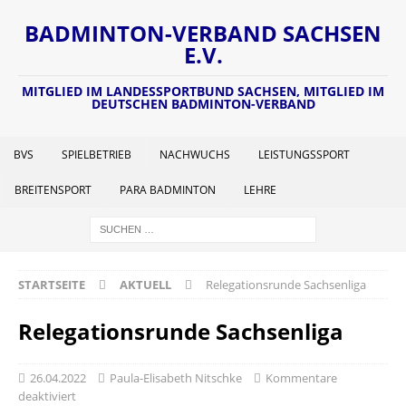
BADMINTON-VERBAND SACHSEN
E.V.
MITGLIED IM LANDESSPORTBUND SACHSEN, MITGLIED IM
DEUTSCHEN BADMINTON-VERBAND
BVS
SPIELBETRIEB
NACHWUCHS
LEISTUNGSSPORT
BREITENSPORT
PARA BADMINTON
LEHRE
STARTSEITE
AKTUELL
Relegationsrunde Sachsenliga
Relegationsrunde Sachsenliga
26.04.2022
Paula-Elisabeth Nitschke
Kommentare
deaktiviert