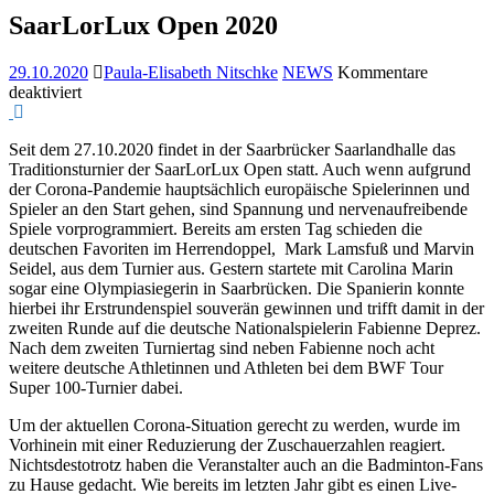
SaarLorLux Open 2020
29.10.2020
Paula-Elisabeth Nitschke
NEWS
Kommentare
für
deaktiviert
SaarLorLux
Open
Seit dem 27.10.2020 findet in der Saarbrücker Saarlandhalle das
2020
Traditionsturnier der SaarLorLux Open statt. Auch wenn aufgrund
der Corona-Pandemie hauptsächlich europäische Spielerinnen und
Spieler an den Start gehen, sind Spannung und nervenaufreibende
Spiele vorprogrammiert. Bereits am ersten Tag schieden die
deutschen Favoriten im Herrendoppel, Mark Lamsfuß und Marvin
Seidel, aus dem Turnier aus. Gestern startete mit Carolina Marin
sogar eine Olympiasiegerin in Saarbrücken. Die Spanierin konnte
hierbei ihr Erstrundenspiel souverän gewinnen und trifft damit in der
zweiten Runde auf die deutsche Nationalspielerin Fabienne Deprez.
Nach dem zweiten Turniertag sind neben Fabienne noch acht
weitere deutsche Athletinnen und Athleten bei dem BWF Tour
Super 100-Turnier dabei.
Um der aktuellen Corona-Situation gerecht zu werden, wurde im
Vorhinein mit einer Reduzierung der Zuschauerzahlen reagiert.
Nichtsdestotrotz haben die Veranstalter auch an die Badminton-Fans
zu Hause gedacht. Wie bereits im letzten Jahr gibt es einen Live-