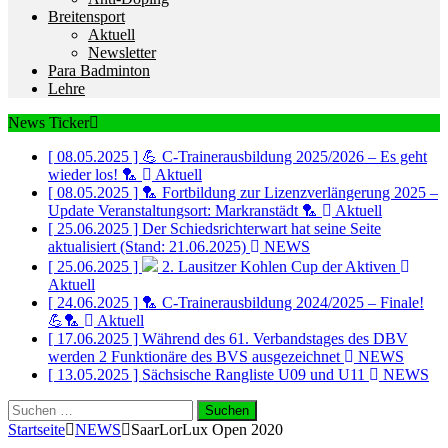
Breitensport
Aktuell
Newsletter
Para Badminton
Lehre
News Ticker
[ 08.05.2025 ]
💪 C-Trainerausbildung 2025/2026 – Es geht
wieder los! 🏸
Aktuell
[ 08.05.2025 ]
🏸 Fortbildung zur Lizenzverlängerung 2025 –
Update Veranstaltungsort: Markranstädt 🏸
Aktuell
[ 25.06.2025 ]
Der Schiedsrichterwart hat seine Seite
aktualisiert (Stand: 21.06.2025)
NEWS
[ 25.06.2025 ]
2. Lausitzer Kohlen Cup der Aktiven
Aktuell
[ 24.06.2025 ]
🏸 C-Trainerausbildung 2024/2025 – Finale!
💪🏸
Aktuell
[ 17.06.2025 ]
Während des 61. Verbandstages des DBV
werden 2 Funktionäre des BVS ausgezeichnet
NEWS
[ 13.05.2025 ]
Sächsische Rangliste U09 und U11
NEWS
Suchen
nach:
Startseite
NEWS
SaarLorLux Open 2020