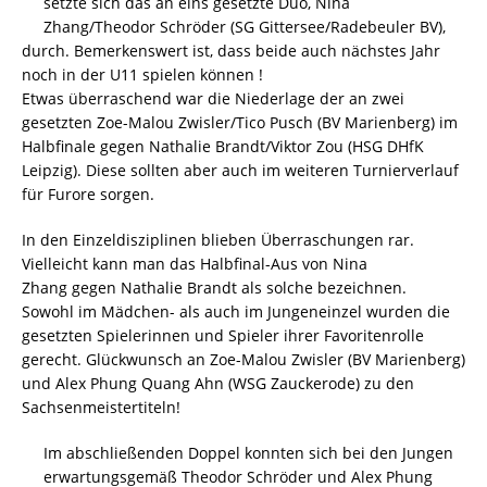
setzte sich das an eins gesetzte Duo, Nina
Zhang/Theodor Schröder (SG Gittersee/Radebeuler BV),
durch. Bemerkenswert ist, dass beide auch nächstes Jahr
noch in der U11 spielen können !
Etwas überraschend war die Niederlage der an zwei
gesetzten Zoe-Malou Zwisler/Tico Pusch (BV Marienberg) im
Halbfinale gegen Nathalie Brandt/Viktor Zou (HSG DHfK
Leipzig). Diese sollten aber auch im weiteren Turnierverlauf
für Furore sorgen.
In den Einzeldisziplinen blieben Überraschungen rar.
Vielleicht kann man das Halbfinal-Aus von Nina
Zhang gegen Nathalie Brandt als solche bezeichnen.
Sowohl im Mädchen- als auch im Jungeneinzel wurden die
gesetzten Spielerinnen und Spieler ihrer Favoritenrolle
gerecht. Glückwunsch an Zoe-Malou Zwisler (BV Marienberg)
und Alex Phung Quang Ahn (WSG Zauckerode) zu den
Sachsenmeistertiteln!
Im abschließenden Doppel konnten sich bei den Jungen
erwartungsgemäß Theodor Schröder und Alex Phung