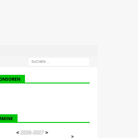
ONSOREN
RMINE
<
2026-2027
>
>