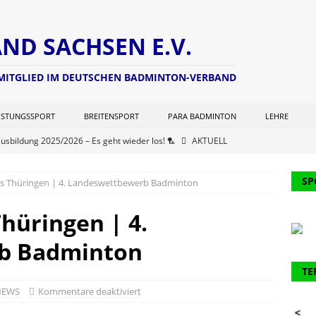
D SACHSEN E.V.
 MITGLIED IM DEUTSCHEN BADMINTON-VERBAND
ISTUNGSSPORT
BREITENSPORT
PARA BADMINTON
LEHRE
ausbildung 2025/2026 – Es geht wieder los! 🏸
AKTUELL
ng zur Lizenzverlängerung 2025 – Update Veranstaltungsort:
SP
cs Thüringen | 4. Landeswettbewerb Badminton
L
chterwart hat seine Seite aktualisiert (Stand: 21.06.2025)
NEWS
hüringen | 4.
er Kohlen Cup der Aktiven
AKTUELL
b Badminton
ausbildung 2024/2025 – Finale! 💪🏸
AKTUELL
TE
61. Verbandstages des DBV werden 2 Funktionäre des BVS
NEWS
Kommentare deaktiviert
<