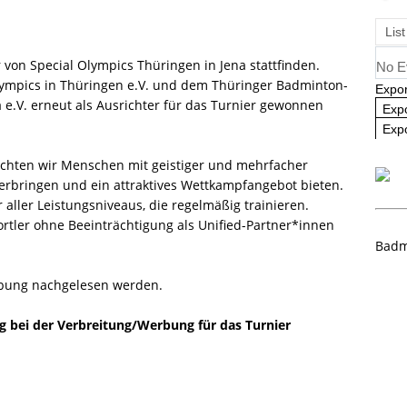
angliste U09 und U11
NEWS
List
von Special Olympics Thüringen in Jena stattfinden.
No E
lympics in Thüringen e.V. und dem Thüringer Badminton-
Expor
 e.V. erneut als Ausrichter für das Turnier gewonnen
Exp
Expo
hten wir Menschen mit geistiger und mehrfacher
rbringen und ein attraktives Wettkampfangebot bieten.
 aller Leistungsniveaus, die regelmäßig trainieren.
tler ohne Beeinträchtigung als Unified-Partner*innen
Badm
ibung nachgelesen werden.
 bei der Verbreitung/Werbung für das Turnier