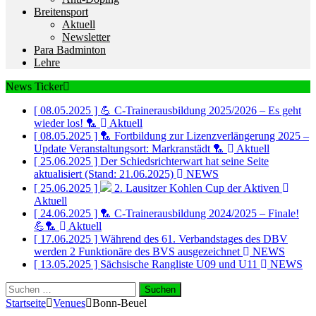
Breitensport
Aktuell
Newsletter
Para Badminton
Lehre
News Ticker
[ 08.05.2025 ]
💪 C-Trainerausbildung 2025/2026 – Es geht
wieder los! 🏸
Aktuell
[ 08.05.2025 ]
🏸 Fortbildung zur Lizenzverlängerung 2025 –
Update Veranstaltungsort: Markranstädt 🏸
Aktuell
[ 25.06.2025 ]
Der Schiedsrichterwart hat seine Seite
aktualisiert (Stand: 21.06.2025)
NEWS
[ 25.06.2025 ]
2. Lausitzer Kohlen Cup der Aktiven
Aktuell
[ 24.06.2025 ]
🏸 C-Trainerausbildung 2024/2025 – Finale!
💪🏸
Aktuell
[ 17.06.2025 ]
Während des 61. Verbandstages des DBV
werden 2 Funktionäre des BVS ausgezeichnet
NEWS
[ 13.05.2025 ]
Sächsische Rangliste U09 und U11
NEWS
Suchen
nach:
Startseite
Venues
Bonn-Beuel