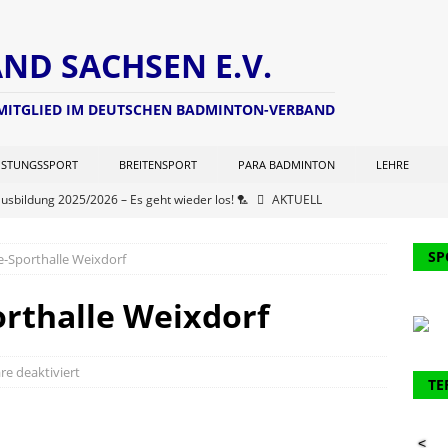
D SACHSEN E.V.
 MITGLIED IM DEUTSCHEN BADMINTON-VERBAND
ISTUNGSSPORT
BREITENSPORT
PARA BADMINTON
LEHRE
ausbildung 2025/2026 – Es geht wieder los! 🏸
AKTUELL
ng zur Lizenzverlängerung 2025 – Update Veranstaltungsort:
L
SP
e-Sporthalle Weixdorf
chterwart hat seine Seite aktualisiert (Stand: 21.06.2025)
NEWS
rthalle Weixdorf
er Kohlen Cup der Aktiven
AKTUELL
ausbildung 2024/2025 – Finale! 💪🏸
AKTUELL
e deaktiviert
61. Verbandstages des DBV werden 2 Funktionäre des BVS
TE
<