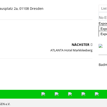
angliste U09 und U11
NEWS
ausplatz 2a, 01108 Dresden
List
No E
Expor
Exp
Expo
NÄCHSTER
ATLANTA Hotel Markkleeberg
Badm
EN e.V.