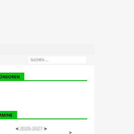
ONSOREN
RMINE
<
2026-2027
>
>