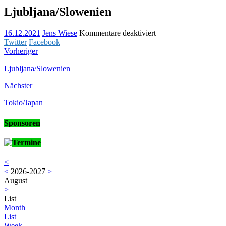
Ljubljana/Slowenien
für
16.12.2021
Jens Wiese
Kommentare deaktiviert
Ljubljana/Slowenien
Twitter
Facebook
Vorheriger
Ljubljana/Slowenien
Nächster
Tokio/Japan
Sponsoren
Termine
<
<
2026-2027
>
August
>
List
Month
List
Week