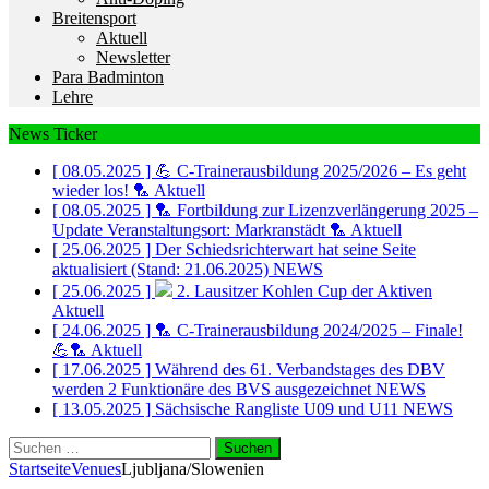
Breitensport
Aktuell
Newsletter
Para Badminton
Lehre
News Ticker
[ 08.05.2025 ]
💪 C-Trainerausbildung 2025/2026 – Es geht
wieder los! 🏸
Aktuell
[ 08.05.2025 ]
🏸 Fortbildung zur Lizenzverlängerung 2025 –
Update Veranstaltungsort: Markranstädt 🏸
Aktuell
[ 25.06.2025 ]
Der Schiedsrichterwart hat seine Seite
aktualisiert (Stand: 21.06.2025)
NEWS
[ 25.06.2025 ]
2. Lausitzer Kohlen Cup der Aktiven
Aktuell
[ 24.06.2025 ]
🏸 C-Trainerausbildung 2024/2025 – Finale!
💪🏸
Aktuell
[ 17.06.2025 ]
Während des 61. Verbandstages des DBV
werden 2 Funktionäre des BVS ausgezeichnet
NEWS
[ 13.05.2025 ]
Sächsische Rangliste U09 und U11
NEWS
Suchen
nach:
Startseite
Venues
Ljubljana/Slowenien