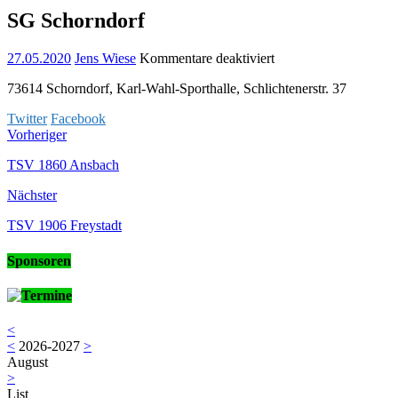
SG Schorndorf
für
27.05.2020
Jens Wiese
Kommentare deaktiviert
SG
73614 Schorndorf, Karl-Wahl-Sporthalle, Schlichtenerstr. 37
Schorndorf
Twitter
Facebook
Vorheriger
TSV 1860 Ansbach
Nächster
TSV 1906 Freystadt
Sponsoren
Termine
<
<
2026-2027
>
August
>
List