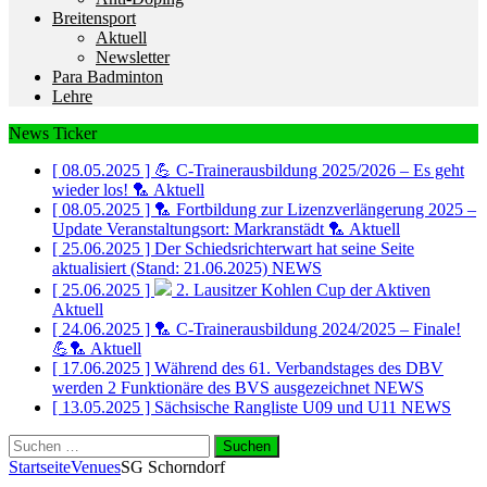
Breitensport
Aktuell
Newsletter
Para Badminton
Lehre
News Ticker
[ 08.05.2025 ]
💪 C-Trainerausbildung 2025/2026 – Es geht
wieder los! 🏸
Aktuell
[ 08.05.2025 ]
🏸 Fortbildung zur Lizenzverlängerung 2025 –
Update Veranstaltungsort: Markranstädt 🏸
Aktuell
[ 25.06.2025 ]
Der Schiedsrichterwart hat seine Seite
aktualisiert (Stand: 21.06.2025)
NEWS
[ 25.06.2025 ]
2. Lausitzer Kohlen Cup der Aktiven
Aktuell
[ 24.06.2025 ]
🏸 C-Trainerausbildung 2024/2025 – Finale!
💪🏸
Aktuell
[ 17.06.2025 ]
Während des 61. Verbandstages des DBV
werden 2 Funktionäre des BVS ausgezeichnet
NEWS
[ 13.05.2025 ]
Sächsische Rangliste U09 und U11
NEWS
Suchen
nach:
Startseite
Venues
SG Schorndorf