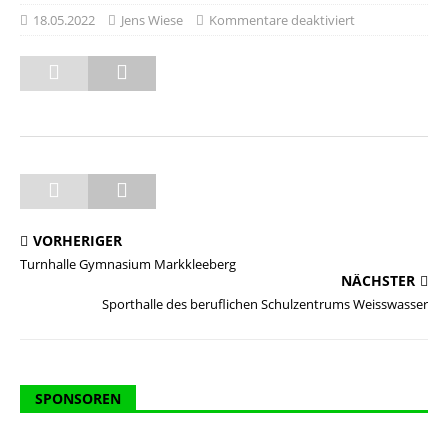
18.05.2022
Jens Wiese
Kommentare deaktiviert
VORHERIGER
Turnhalle Gymnasium Markkleeberg
NÄCHSTER
Sporthalle des beruflichen Schulzentrums Weisswasser
SPONSOREN