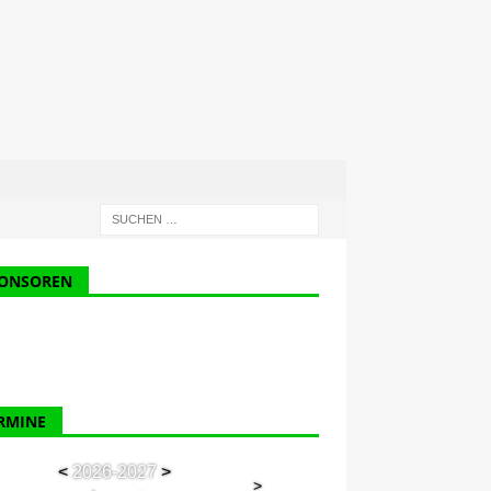
ONSOREN
RMINE
<
2026-2027
>
>