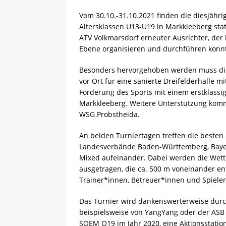
[ 13.05.2025 ]
Sächsische R
Vom 30.10.-31.10.2021 finden die diesjähr
Altersklassen U13-U19 in Markkleeberg sta
ATV Volkmarsdorf erneuter Ausrichter, der 
Ebene organisieren und durchführen konn
Besonders hervorgehoben werden muss die 
vor Ort für eine sanierte Dreifelderhalle mi
Förderung des Sports mit einem erstklassig
Markkleeberg. Weitere Unterstützung kom
WSG Probstheida.
An beiden Turniertagen treffen die besten
Landesverbände Baden-Württemberg, Bayer
Mixed aufeinander. Dabei werden die Wet
ausgetragen, die ca. 500 m voneinander ent
Trainer*innen, Betreuer*innen und Spieler
Das Turnier wird dankenswerterweise durc
beispielsweise von YangYang oder der ASB
SOEM O19 im Jahr 2020, eine Aktionsstatio