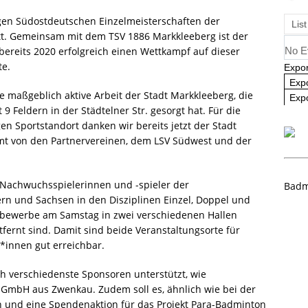
angliste U09 und U11
NEWS
igen Südostdeutschen Einzelmeisterschaften der
List
tt. Gemeinsam mit dem TSV 1886 Markkleeberg ist der
bereits 2020 erfolgreich einen Wettkampf auf dieser
No E
te.
Expor
Exp
maßgeblich aktive Arbeit der Stadt Markkleeberg, die
Expo
t 9 Feldern in der Städtelner Str. gesorgt hat. Für die
en Sportstandort danken wir bereits jetzt der Stadt
mt von den Partnervereinen, dem LSV Südwest und der
 Nachwuchsspielerinnen und -spieler der
Badm
n und Sachsen in den Disziplinen Einzel, Doppel und
tbewerbe am Samstag in zwei verschiedenen Hallen
fernt sind. Damit sind beide Veranstaltungsorte für
*innen gut erreichbar.
h verschiedenste Sponsoren unterstützt, wie
 GmbH aus Zwenkau. Zudem soll es, ähnlich wie bei der
n und eine Spendenaktion für das Projekt Para-Badminton