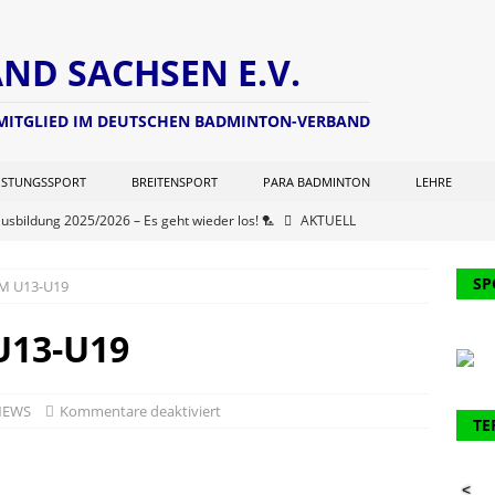
D SACHSEN E.V.
 MITGLIED IM DEUTSCHEN BADMINTON-VERBAND
ISTUNGSSPORT
BREITENSPORT
PARA BADMINTON
LEHRE
ausbildung 2025/2026 – Es geht wieder los! 🏸
AKTUELL
ng zur Lizenzverlängerung 2025 – Update Veranstaltungsort:
SP
EM U13-U19
L
chterwart hat seine Seite aktualisiert (Stand: 21.06.2025)
NEWS
U13-U19
er Kohlen Cup der Aktiven
AKTUELL
ausbildung 2024/2025 – Finale! 💪🏸
AKTUELL
NEWS
Kommentare deaktiviert
TE
61. Verbandstages des DBV werden 2 Funktionäre des BVS
<