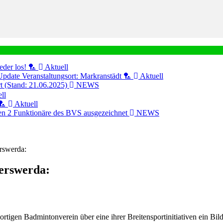
eder los! 🏸
Aktuell
Update Veranstaltungsort: Markranstädt 🏸
Aktuell
ert (Stand: 21.06.2025)
NEWS
ll
🏸
Aktuell
n 2 Funktionäre des BVS ausgezeichnet
NEWS
rswerda:
erswerda:
tigen Badmintonverein über eine ihrer Breitensportinitiativen ein B