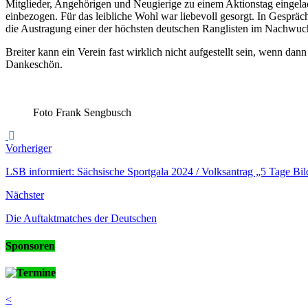
Mitglieder, Angehörigen und Neugierige zu einem Aktionstag eingelad
Aktions
einbezogen. Für das leibliche Wohl war liebevoll gesorgt. In Gespräch
des
die Austragung einer der höchsten deutschen Ranglisten im Nachwuc
BV
1960
Breiter kann ein Verein fast wirklich nicht aufgestellt sein, wenn d
Hoyers
Dankeschön.
Foto Frank Sengbusch
Vorheriger
LSB informiert: Sächsische Sportgala 2024 / Volksantrag „5 Tage Bil
Nächster
Die Auftaktmatches der Deutschen
Sponsoren
Termine
<