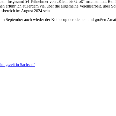
en. Insgesamt 54 Teilnehmer von „Klein bis Groß“ machten mit. Bei fr
tag
en erfuhr ich außerdem viel über die allgemeine Vereinsarbeit, über So
hsbereich im August 2024 sein.
ann im September auch wieder der Kohlecup der kleinen und großen Amateu
werda:
dungszeit in Sachsen“