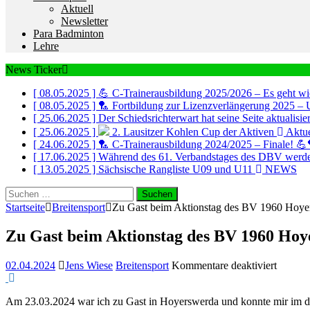
Aktuell
Newsletter
Para Badminton
Lehre
News Ticker
[ 08.05.2025 ]
💪 C-Trainerausbildung 2025/2026 – Es geht wi
[ 08.05.2025 ]
🏸 Fortbildung zur Lizenzverlängerung 2025 – 
[ 25.06.2025 ]
Der Schiedsrichterwart hat seine Seite aktualisi
[ 25.06.2025 ]
2. Lausitzer Kohlen Cup der Aktiven
Aktue
[ 24.06.2025 ]
🏸 C-Trainerausbildung 2024/2025 – Finale! 
[ 17.06.2025 ]
Während des 61. Verbandstages des DBV werde
[ 13.05.2025 ]
Sächsische Rangliste U09 und U11
NEWS
Suchen
nach:
Startseite
Breitensport
Zu Gast beim Aktionstag des BV 1960 Hoye
Zu Gast beim Aktionstag des BV 1960 Hoy
für
02.04.2024
Jens Wiese
Breitensport
Kommentare deaktiviert
Zu
Gast
Am 23.03.2024 war ich zu Gast in Hoyerswerda und konnte mir im dor
beim