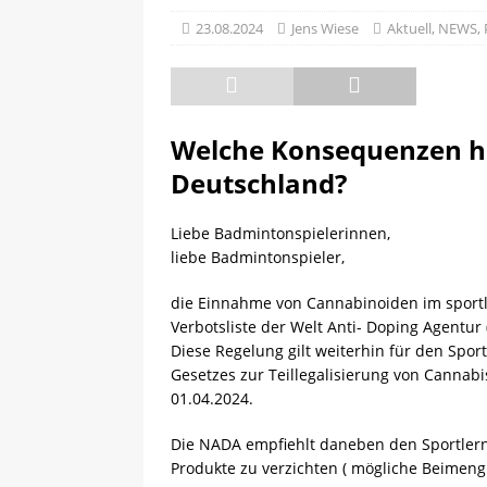
[ 08.05.2025 ]
💪 C-Trainer
23.08.2024
Jens Wiese
Aktuell
,
NEWS
,
Welche Konsequenzen ha
Deutschland?
Liebe Badmintonspielerinnen,
liebe Badmintonspieler,
die Einnahme von Cannabinoiden im sportl
Verbotsliste der Welt Anti- Doping Agentur
Diese Regelung gilt weiterhin für den Spo
Gesetzes zur Teillegalisierung von Cannab
01.04.2024.
Die NADA empfiehlt daneben den Sportlern
Produkte zu verzichten ( mögliche Beimen