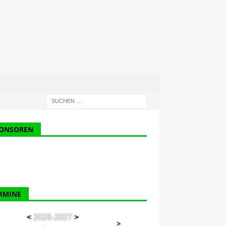
ONSOREN
RMINE
<
2026-2027
>
>