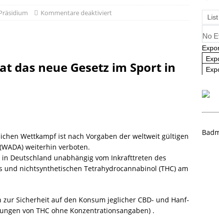
ausbildung 2025/2026 – Es geht wieder los! 🏸
AKTUELL
Präsidium
Kommentare deaktiviert
List
No E
Expor
Exp
t das neue Gesetz im Sport in
Expo
Badm
ichen Wettkampf ist nach Vorgaben der weltweit gültigen
 (WADA) weiterhin verboten.
rt in Deutschland unabhängig vom Inkrafttreten des
is und nichtsynthetischen Tetrahydrocannabinol (THC) am
 zur Sicherheit auf den Konsum jeglicher CBD- und Hanf-
gungen von THC ohne Konzentrationsangaben) .