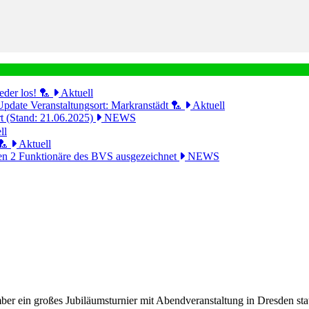
eder los! 🏸
Aktuell
Update Veranstaltungsort: Markranstädt 🏸
Aktuell
ert (Stand: 21.06.2025)
NEWS
ll
🏸
Aktuell
n 2 Funktionäre des BVS ausgezeichnet
NEWS
ür
bsage
ubiläums-
er ein großes Jubiläumsturnier mit Abendveranstaltung in Dresden stat
urnier