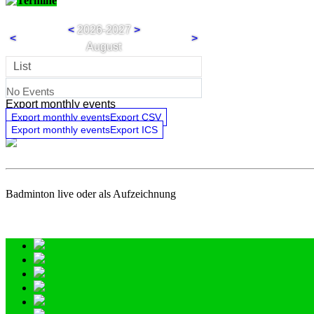
Termine
<
2026-2027
>
<
>
August
List
No Events
Export monthly events
Export monthly eventsExport CSV
Export monthly eventsExport ICS
Badminton live oder als Aufzeichnung