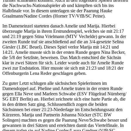
Turnier schmeißen konnten. Auch in den folgenden Spielen lieferten
die Nachwuchs-Nationalspieler ab und kämpften sich bis ins
Halbfinale vor. In diesem unterlagen sie der Paarung Hauke
Graalmann/Nadine Cordes (Horner TV/VfB/SC Peine).
Im Dameneinzel starteten danach Amelie und Marija. Hierbei
überzeugte Marija in ihrem Erstrundenspiel, welches sie mit 21:17
und 21:19 gegen Stina Vrielmann (MTV Vechelde) gewann. In der
zweiten Runde traf sie anschließend auf die an 3/4-gesetzte Selina
Giesler (1.BC Beuel). Dieses Spiel verlor Marija mit 14:21 und
14:21. Amelie musste sich in der ersten Runde gegen Nina Becker,
die 5/8 der Setzliste, beweisen. Das Match entschied die Sächsin
klar in zwei Sätzen für sich. Leider wurde auch für Amelie Runde
zwei zur Endstation. Hier musste sie sich mit 21:23 und 18:21 der
Offenburgerin Lena Reder geschlagen geben.
Zu guter Letzt schlugen alle sächsischen Spielerinnen im
Damendoppel auf. Pheline und Amelie traten in der ersten Runde
gegen Ella Neve und Marleen Schwabe (ESV Flügelrad Nürnberg/
SG EBT Berlin) an. Hierbei zeichnete sich eine harte Partie ab, die
in den dritten Satz ging. Schlussendlich zogen die beiden
Sächsinnen bei einer 21:23-Niederlage im Entscheidungssatz den
Kürzeren. Marija und Partnerin Johanna Nöcker (STC BW
Solingen) machten es gegen die Paarung Neve/Schwabe besser und
gewannen in drei Sätzen und erreichten damit das Viertelfinale. In
diesem trafen sie auf Nadine Cordes/Laura Gredner (VfB/SC