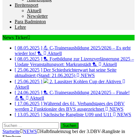
Breitensport
Aktuell
Newsletter
Para Badminton
Lehre
News Ticker
[ 08.05.2025 ]
💪 C-Trainerausbildung 2025/2026 – Es geht
wieder los! 🏸
Aktuell
[ 08.05.2025 ]
🏸 Fortbildung zur Lizenzverlängerung 2025 –
Update Veranstaltungsort: Markranstädt 🏸
Aktuell
[ 25.06.2025 ]
Der Schiedsrichterwart hat seine Seite
aktualisiert (Stand: 21.06.2025)
NEWS
[ 25.06.2025 ]
2. Lausitzer Kohlen Cup der Aktiven
Aktuell
[ 24.06.2025 ]
🏸 C-Trainerausbildung 2024/2025 – Finale!
💪🏸
Aktuell
[ 17.06.2025 ]
Während des 61. Verbandstages des DBV
werden 2 Funktionäre des BVS ausgezeichnet
NEWS
[ 13.05.2025 ]
Sächsische Rangliste U09 und U11
NEWS
Suchen
nach:
Startseite
NEWS
Halbfinaleinzug bei der 3.DBV-Rangliste in
Elmshorn