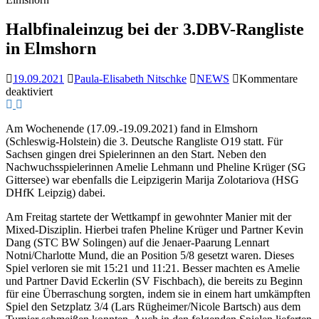
Halbfinaleinzug bei der 3.DBV-Rangliste
in Elmshorn
19.09.2021
Paula-Elisabeth Nitschke
NEWS
Kommentare
für
deaktiviert
Halbfinaleinzug
bei
Am Wochenende (17.09.-19.09.2021) fand in Elmshorn
der
(Schleswig-Holstein) die 3. Deutsche Rangliste O19 statt. Für
3.DBV-
Sachsen gingen drei Spielerinnen an den Start. Neben den
Rangliste
Nachwuchsspielerinnen Amelie Lehmann und Pheline Krüger (SG
in
Gittersee) war ebenfalls die Leipzigerin Marija Zolotariova (HSG
Elmshorn
DHfK Leipzig) dabei.
Am Freitag startete der Wettkampf in gewohnter Manier mit der
Mixed-Disziplin. Hierbei trafen Pheline Krüger und Partner Kevin
Dang (STC BW Solingen) auf die Jenaer-Paarung Lennart
Notni/Charlotte Mund, die an Position 5/8 gesetzt waren. Dieses
Spiel verloren sie mit 15:21 und 11:21. Besser machten es Amelie
und Partner David Eckerlin (SV Fischbach), die bereits zu Beginn
für eine Überraschung sorgten, indem sie in einem hart umkämpften
Spiel den Setzplatz 3/4 (Lars Rügheimer/Nicole Bartsch) aus dem