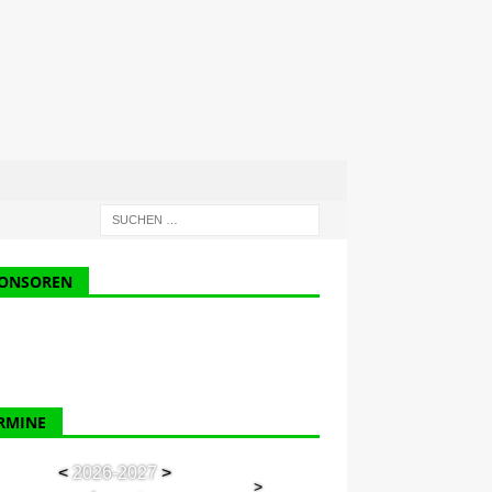
ONSOREN
RMINE
<
2026-2027
>
>