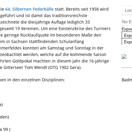
angliste U09 und U11
NEWS
die
64. Silbernen Federbälle
statt. Bereits seit 1958 wird
List
eführt und ist damit das traditionsreichste
eichnete die diesjährige Auflage lediglich 33
No E
esamt 19 Vereinen. Um eine Existenzkrise des Turniers
Expor
die geringe Rücklaufquote im besonderen Maße den
Exp
dem in Sachsen stattfindenden Schulanfang
Expo
nehmerfeldes konnten am Samstag und Sonntag in der
e beobachtet werden, welche auf die kommende Saison
ten Goldpokal machten in diesem Jahr die 16-jährige
ge Gitterseer Tom Wendt (OTG 1902 Gera).
nen in den einzelnen Disziplinen:
Badm
a)
sden)
 99 )