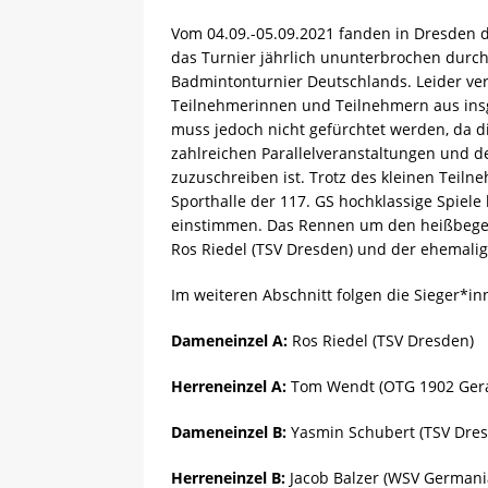
[ 13.05.2025 ]
Sächsische R
Vom 04.09.-05.09.2021 fanden in Dresden 
das Turnier jährlich ununterbrochen durchg
Badmintonturnier Deutschlands. Leider verz
Teilnehmerinnen und Teilnehmern aus insg
muss jedoch nicht gefürchtet werden, da 
zahlreichen Parallelveranstaltungen und 
zuzuschreiben ist. Trotz des kleinen Teil
Sporthalle der 117. GS hochklassige Spiel
einstimmen. Das Rennen um den heißbegehr
Ros Riedel (TSV Dresden) und der ehemali
Im weiteren Abschnitt folgen die Sieger*in
Dameneinzel A:
Ros Riedel (TSV Dresden)
Herreneinzel A:
Tom Wendt (OTG 1902 Ger
Dameneinzel B:
Yasmin Schubert (TSV Dre
Herreneinzel B:
Jacob Balzer (WSV Germania