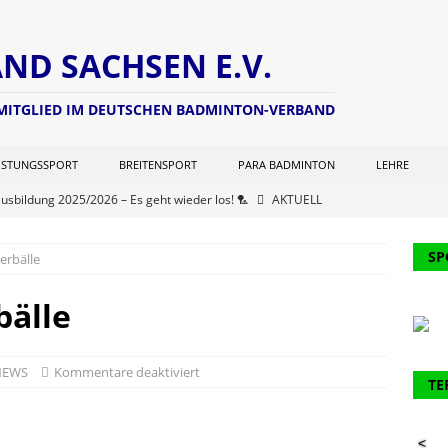
D SACHSEN E.V.
 MITGLIED IM DEUTSCHEN BADMINTON-VERBAND
ISTUNGSSPORT
BREITENSPORT
PARA BADMINTON
LEHRE
ausbildung 2025/2026 – Es geht wieder los! 🏸
AKTUELL
ng zur Lizenzverlängerung 2025 – Update Veranstaltungsort:
SP
erbälle
L
chterwart hat seine Seite aktualisiert (Stand: 21.06.2025)
NEWS
bälle
er Kohlen Cup der Aktiven
AKTUELL
ausbildung 2024/2025 – Finale! 💪🏸
AKTUELL
NEWS
Kommentare deaktiviert
TE
61. Verbandstages des DBV werden 2 Funktionäre des BVS
<