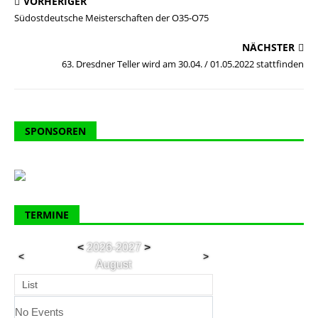
VORHERIGER
Südostdeutsche Meisterschaften der O35-O75
NÄCHSTER
63. Dresdner Teller wird am 30.04. / 01.05.2022 stattfinden
SPONSOREN
TERMINE
<
2026-2027
>
<
>
August
List
No Events