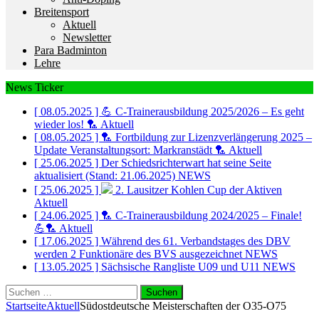
Breitensport
Aktuell
Newsletter
Para Badminton
Lehre
News Ticker
[ 08.05.2025 ]
💪 C-Trainerausbildung 2025/2026 – Es geht
wieder los! 🏸
Aktuell
[ 08.05.2025 ]
🏸 Fortbildung zur Lizenzverlängerung 2025 –
Update Veranstaltungsort: Markranstädt 🏸
Aktuell
[ 25.06.2025 ]
Der Schiedsrichterwart hat seine Seite
aktualisiert (Stand: 21.06.2025)
NEWS
[ 25.06.2025 ]
2. Lausitzer Kohlen Cup der Aktiven
Aktuell
[ 24.06.2025 ]
🏸 C-Trainerausbildung 2024/2025 – Finale!
💪🏸
Aktuell
[ 17.06.2025 ]
Während des 61. Verbandstages des DBV
werden 2 Funktionäre des BVS ausgezeichnet
NEWS
[ 13.05.2025 ]
Sächsische Rangliste U09 und U11
NEWS
Suchen
nach:
Startseite
Aktuell
Südostdeutsche Meisterschaften der O35-O75