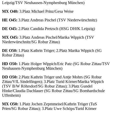
Leipzig/TSV Neuhausen-Nymphenburg München)
MX O40:
3.Platz Michael Prinz/Gesa Weise
HE O45:
3.Platz Andreas Pischel (TSV Niederwürschnitz)
DE O45:
2.Platz Candida Pretzsch (HSG DHfK Leipzig)
MX O45:
3.Platz Andreas Pischel/Marika Wippich (TSV
Niederwürschnitz/SG Robur Zittau)
DE O50:
1.Platz Kathrin Tröger; 2.Platz Marika Wippich (SG
Robur Zittau)
HD O50:
1.Platz Holger Wippich/Eric Patz (SG Robur Zittau/TSV
Neuhausen-Nymphenburg München)
DD O50:
2.Platz Kathrin Tröger und Antje Mohrs (SG Robur
Zittau/VfL Sindelfingen); 3.Platz Turid Körner/Marika Wippich
(TSV B/W Röhrsdorf/SG Robur Zittau); 3.Platz Gundel
Hinke/Claudia Dachlauer (SG Robur Zittau/SG Bomhardschule
Uffenheim)
MX O50:
1.Platz Jochen Zepmmeisel/Kathrin Tröger (TuS
Prien/SG Robur Zittau); 3.Platz Uwe Schöps/Turid Körner