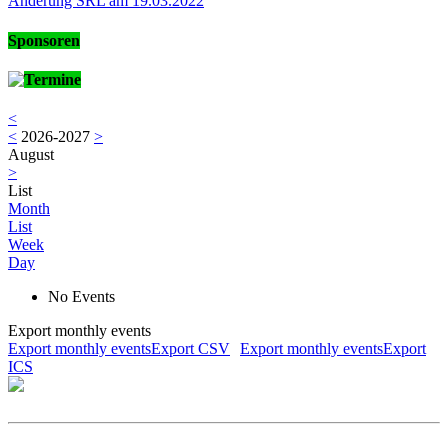
Änderung SRL am 19.03.2022
Sponsoren
Termine
<
<
2026-2027
>
August
>
List
Month
List
Week
Day
No Events
Export monthly events
Export monthly eventsExport CSV
Export monthly eventsExport
ICS