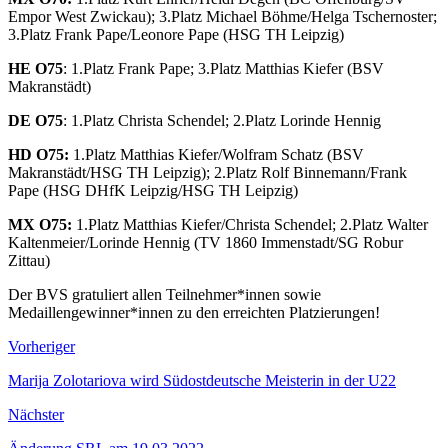
Empor West Zwickau); 3.Platz Michael Böhme/Helga Tschernoster;
3.Platz Frank Pape/Leonore Pape (HSG TH Leipzig)
HE O75
: 1.Platz Frank Pape; 3.Platz Matthias Kiefer (BSV
Makranstädt)
DE O75
: 1.Platz Christa Schendel; 2.Platz Lorinde Hennig
HD O75:
1.Platz Matthias Kiefer/Wolfram Schatz (BSV
Makranstädt/HSG TH Leipzig); 2.Platz Rolf Binnemann/Frank
Pape (HSG DHfK Leipzig/HSG TH Leipzig)
MX O75:
1.Platz Matthias Kiefer/Christa Schendel; 2.Platz Walter
Kaltenmeier/Lorinde Hennig (TV 1860 Immenstadt/SG Robur
Zittau)
Der BVS gratuliert allen Teilnehmer*innen sowie
Medaillengewinner*innen zu den erreichten Platzierungen!
Vorheriger
Marija Zolotariova wird Südostdeutsche Meisterin in der U22
Nächster