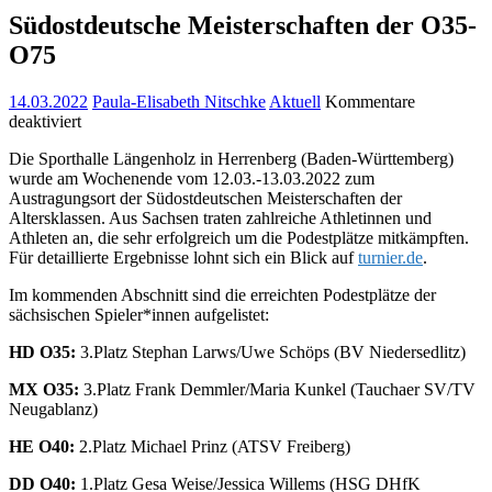
Südostdeutsche Meisterschaften der O35-
O75
14.03.2022
Paula-Elisabeth Nitschke
Aktuell
Kommentare
für
deaktiviert
Südostdeutsche
Die Sporthalle Längenholz in Herrenberg (Baden-Württemberg)
Meisterschaften
wurde am Wochenende vom 12.03.-13.03.2022 zum
der
Austragungsort der Südostdeutschen Meisterschaften der
O35-
Altersklassen. Aus Sachsen traten zahlreiche Athletinnen und
O75
Athleten an, die sehr erfolgreich um die Podestplätze mitkämpften.
Für detaillierte Ergebnisse lohnt sich ein Blick auf
turnier.de
.
Im kommenden Abschnitt sind die erreichten Podestplätze der
sächsischen Spieler*innen aufgelistet:
HD O35:
3.Platz Stephan Larws/Uwe Schöps (BV Niedersedlitz)
MX O35:
3.Platz Frank Demmler/Maria Kunkel (Tauchaer SV/TV
Neugablanz)
HE O40:
2.Platz Michael Prinz (ATSV Freiberg)
DD O40:
1.Platz Gesa Weise/Jessica Willems (HSG DHfK