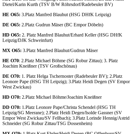
Dietel/Karin Kurth (TSV B/W Röhrsdorf/Radebeuler BV)
HE O65:
3.Platz Manfred Blauhut (HSG DHfK Leipzig)
DE O65:
2.Platz Gudrun Mäser (BC Empor Döbeln)
HD O65:
2. Platz Manfred Blauhut/Erhard Keller (HSG DHfK
Leipzig/DJK Schweinfurt)
MX O65:
3.Platz Manfred Blauhut/Gudrun Mäser
HE O70
: 2.Platz Michael Böhme (SG Robur Zittau); 3. Platz
Joachim Kneißner (TSV Großschönau)
DE O70:
1. Platz Helga Tschernoster (Radebeuler BV); 2.Platz
Leonore Pape (HSG TH Leipzig); 3.Platz Heidi Degen (SV Empor
West Zwickau)
HD O70:
2.Platz Michael Böhme/Joachim Kneißner
DD O70:
1.Platz Leonore Pape/Christa Schendel (HSG TH
Leipzig/SG Meerane); 2.Platz Heidi Degen/Isolde Gassner (SV
Empor West Zwickau/SV Fellbach); 3.Platz Lorinde Hennig/Astrid
Schneider (SG Robur Zittau/TSG Dossenheim)
MX O70:
1.Platz Kurt Ehrler/Heidi Degen (BC Offenburg/SV