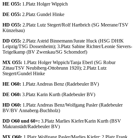
HE O55:
1.Platz Holger Wippich
DE O55:
2.Platz Gundel Hinke
HD O55:
2.Platz Lutz Stegert/Rolf Hartbrich (SG Meerane/TSV
Künzelsau)
DD O55:
2.Platz Astrid Binnemann/Jurate Huck (HSG DHfK
Leipzig/TSG Dossenheim); 3.Platz Sabine Richter/Leonie Sievers-
Teigelkamp (BV Zwenkau/SG Schorndorf)
MX O55:
1.Platz Holger Wippich/Tanja Eberl (SG Robur
Zittau/TSV Neubiberg-Ottobrunn 1920); 2.Platz Lutz
Stegert/Gundel Hinke
HE O60:
1.Platz Andreas Benz (Radebeuler BV)
DE O60:
3.Platz Karin Kurth (Radebeuler BV)
HD O60:
1.Platz Andreas Benz/Wolfgang Pasler (Radebeuler
BV/BV Annaberg-Buchholz)
DD O60 und 60+:
3.Platz Marlies Kiefer/Karin Kurth (BSV
Makranstädt/Radebeuler BV)
MX O60:
1.Platz Wolfgang Pasler/Marlies Kiefer; 2.Platz Frank