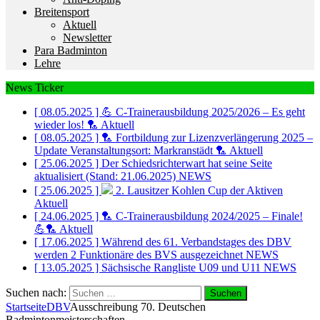
Breitensport
Aktuell
Newsletter
Para Badminton
Lehre
News Ticker
[ 08.05.2025 ]
💪 C-Trainerausbildung 2025/2026 – Es geht
wieder los! 🏸
Aktuell
[ 08.05.2025 ]
🏸 Fortbildung zur Lizenzverlängerung 2025 –
Update Veranstaltungsort: Markranstädt 🏸
Aktuell
[ 25.06.2025 ]
Der Schiedsrichterwart hat seine Seite
aktualisiert (Stand: 21.06.2025)
NEWS
[ 25.06.2025 ]
2. Lausitzer Kohlen Cup der Aktiven
Aktuell
[ 24.06.2025 ]
🏸 C-Trainerausbildung 2024/2025 – Finale!
💪🏸
Aktuell
[ 17.06.2025 ]
Während des 61. Verbandstages des DBV
werden 2 Funktionäre des BVS ausgezeichnet
NEWS
[ 13.05.2025 ]
Sächsische Rangliste U09 und U11
NEWS
Suchen nach:
Startseite
DBV
Ausschreibung 70. Deutschen
Badmintonmeisterschaften