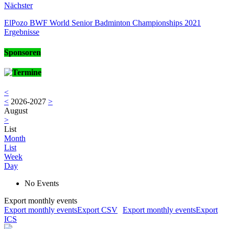
Nächster
ElPozo BWF World Senior Badminton Championships 2021
Ergebnisse
Sponsoren
Termine
<
<
2026-2027
>
August
>
List
Month
List
Week
Day
No Events
Export monthly events
Export monthly eventsExport CSV
Export monthly eventsExport
ICS