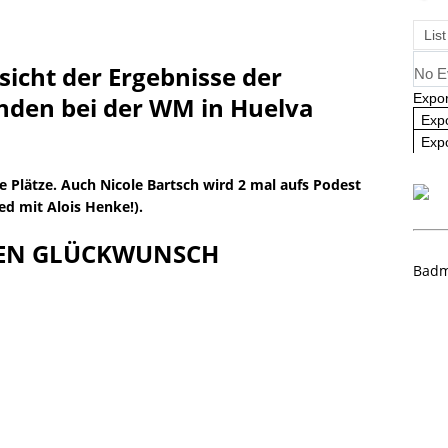
angliste U09 und U11
NEWS
List
rsicht der Ergebnisse der
No E
Expor
nden bei der WM in Huelva
Exp
Expo
te Plätze. Auch Nicole Bartsch wird 2 mal aufs Podest
xed mit Alois Henke!).
HEN GLÜCKWUNSCH
Badm