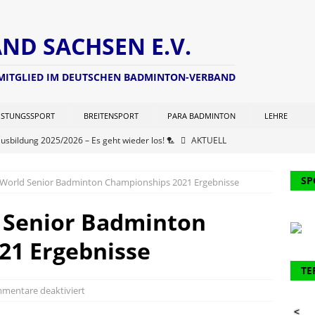
D SACHSEN E.V.
 MITGLIED IM DEUTSCHEN BADMINTON-VERBAND
ISTUNGSSPORT
BREITENSPORT
PARA BADMINTON
LEHRE
ausbildung 2025/2026 – Es geht wieder los! 🏸
AKTUELL
ng zur Lizenzverlängerung 2025 – Update Veranstaltungsort:
SP
World Senior Badminton Championships 2021 Ergebnisse
L
chterwart hat seine Seite aktualisiert (Stand: 21.06.2025)
NEWS
 Senior Badminton
er Kohlen Cup der Aktiven
AKTUELL
21 Ergebnisse
ausbildung 2024/2025 – Finale! 💪🏸
AKTUELL
TE
61. Verbandstages des DBV werden 2 Funktionäre des BVS
mentare deaktiviert
<