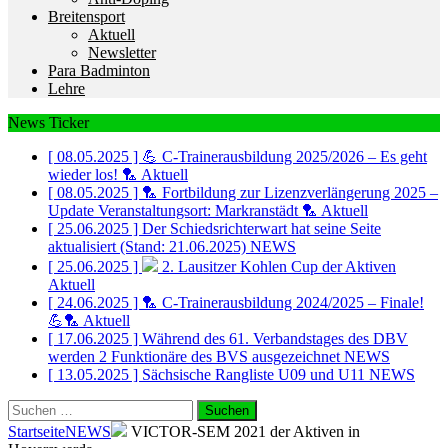
Breitensport
Aktuell
Newsletter
Para Badminton
Lehre
News Ticker
[ 08.05.2025 ]
💪 C-Trainerausbildung 2025/2026 – Es geht
wieder los! 🏸
Aktuell
[ 08.05.2025 ]
🏸 Fortbildung zur Lizenzverlängerung 2025 –
Update Veranstaltungsort: Markranstädt 🏸
Aktuell
[ 25.06.2025 ]
Der Schiedsrichterwart hat seine Seite
aktualisiert (Stand: 21.06.2025)
NEWS
[ 25.06.2025 ]
2. Lausitzer Kohlen Cup der Aktiven
Aktuell
[ 24.06.2025 ]
🏸 C-Trainerausbildung 2024/2025 – Finale!
💪🏸
Aktuell
[ 17.06.2025 ]
Während des 61. Verbandstages des DBV
werden 2 Funktionäre des BVS ausgezeichnet
NEWS
[ 13.05.2025 ]
Sächsische Rangliste U09 und U11
NEWS
Suchen
nach:
Startseite
NEWS
VICTOR-SEM 2021 der Aktiven in