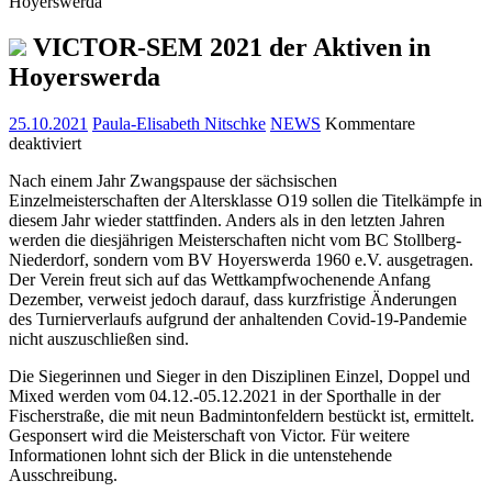
Hoyerswerda
VICTOR-SEM 2021 der Aktiven in
Hoyerswerda
25.10.2021
Paula-Elisabeth Nitschke
NEWS
Kommentare
für
deaktiviert
Nach einem Jahr Zwangspause der sächsischen
VICTOR-
Einzelmeisterschaften der Altersklasse O19 sollen die Titelkämpfe in
SEM
diesem Jahr wieder stattfinden. Anders als in den letzten Jahren
2021
werden die diesjährigen Meisterschaften nicht vom BC Stollberg-
der
Niederdorf, sondern vom BV Hoyerswerda 1960 e.V. ausgetragen.
Aktiven
Der Verein freut sich auf das Wettkampfwochenende Anfang
in
Dezember, verweist jedoch darauf, dass kurzfristige Änderungen
Hoyerswerda
des Turnierverlaufs aufgrund der anhaltenden Covid-19-Pandemie
nicht auszuschließen sind.
Die Siegerinnen und Sieger in den Disziplinen Einzel, Doppel und
Mixed werden vom 04.12.-05.12.2021 in der Sporthalle in der
Fischerstraße, die mit neun Badmintonfeldern bestückt ist, ermittelt.
Gesponsert wird die Meisterschaft von Victor. Für weitere
Informationen lohnt sich der Blick in die untenstehende
Ausschreibung.