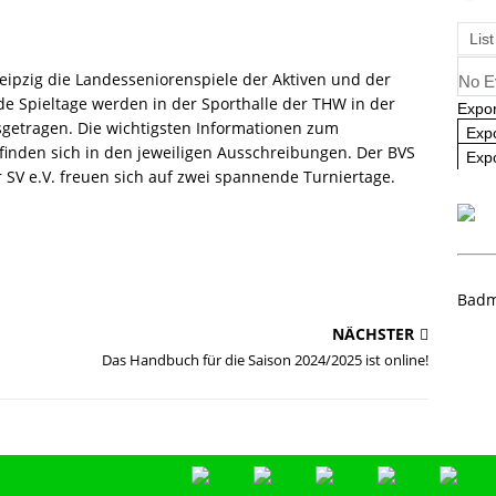
angliste U09 und U11
NEWS
List
eipzig die Landesseniorenspiele der Aktiven und der
No E
ide Spieltage werden in der Sporthalle der THW in der
Expor
usgetragen. Die wichtigsten Informationen zum
Exp
inden sich in den jeweiligen Ausschreibungen. Der BVS
Expo
 SV e.V. freuen sich auf zwei spannende Turniertage.
Badm
NÄCHSTER
Das Handbuch für die Saison 2024/2025 ist online!