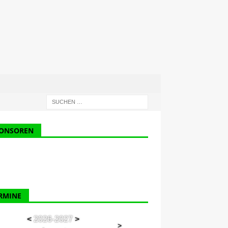
ONSOREN
RMINE
<
2026-2027
>
>