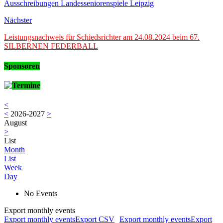
Ausschreibungen Landesseniorenspiele Leipzig
Nächster
Leistungsnachweis für Schiedsrichter am 24.08.2024 beim 67.
SILBERNEN FEDERBALL
Sponsoren
Termine
<
<
2026-2027
>
August
>
List
Month
List
Week
Day
No Events
Export monthly events
Export monthly eventsExport CSV
Export monthly eventsExport