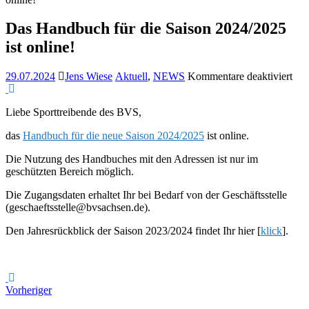
Das Handbuch für die Saison 2024/2025
ist online!
für
29.07.2024
Jens Wiese
Aktuell
,
NEWS
Kommentare deaktiviert
Das
Han
Liebe Sporttreibende des BVS,
für
die
das
Handbuch für die neue Saison 2024/2025
ist online.
Sai
202
Die Nutzung des Handbuches mit den Adressen ist nur im
ist
geschützten Bereich möglich.
onl
Die Zugangsdaten erhaltet Ihr bei Bedarf von der Geschäftsstelle
(geschaeftsstelle@bvsachsen.de).
Den Jahresrückblick der Saison 2023/2024 findet Ihr hier [
klick
].
Vorheriger