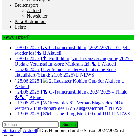
Breitensport
Aktuell
Newsletter
Para Badminton
Lehre
News Ticker
[ 08.05.2025 ]
💪 C-Trainerausbildung 2025/2026 – Es geht
wieder los! 🏸
Aktuell
[ 08.05.2025 ]
🏸 Fortbildung zur Lizenzverlängerung 2025 –
Update Veranstaltungsort: Markranstädt 🏸
Aktuell
[ 25.06.2025 ]
Der Schiedsrichterwart hat seine Seite
aktualisiert (Stand: 21.06.2025)
NEWS
[ 25.06.2025 ]
2. Lausitzer Kohlen Cup der Aktiven
Aktuell
[ 24.06.2025 ]
🏸 C-Trainerausbildung 2024/2025 – Finale!
💪🏸
Aktuell
[ 17.06.2025 ]
Während des 61. Verbandstages des DBV
werden 2 Funktionäre des BVS ausgezeichnet
NEWS
[ 13.05.2025 ]
Sächsische Rangliste U09 und U11
NEWS
Suchen
nach:
Startseite
Aktuell
Das Handbuch für die Saison 2024/2025 ist
online!