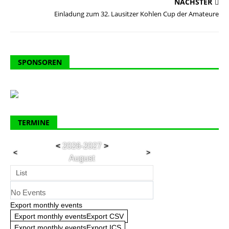
NÄCHSTER
Einladung zum 32. Lausitzer Kohlen Cup der Amateure
SPONSOREN
TERMINE
<
2026-2027
>
<
>
August
List
No Events
Export monthly events
Export monthly eventsExport CSV
Export monthly eventsExport ICS