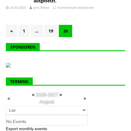
ausgesetzt.
20.03.2020
Jens Wiese
Kommentare deaktiviert
«
1
…
19
20
SPONSOREN
TERMINE
<
2026-2027
>
<
>
August
List
No Events
Export monthly events