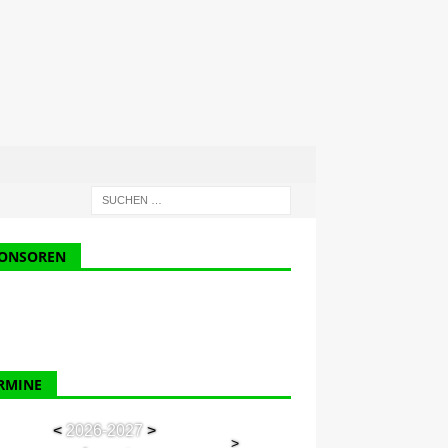
ONSOREN
RMINE
<
2026-2027
>
>