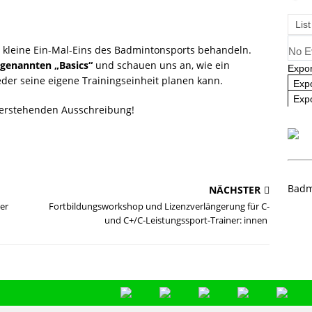
ausbildung 2025/2026 – Es geht wieder los! 🏸
AKTUELL
List
kleine Ein-Mal-Eins des Badmintonsports behandeln.
No E
ogenannten „Basics“
und schauen uns an, wie ein
Expor
eder seine eigene Trainingseinheit planen kann.
Exp
Expo
nterstehenden Ausschreibung!
Badm
NÄCHSTER
er
Fortbildungsworkshop und Lizenzverlängerung für C-
und C+/C-Leistungssport-Trainer: innen