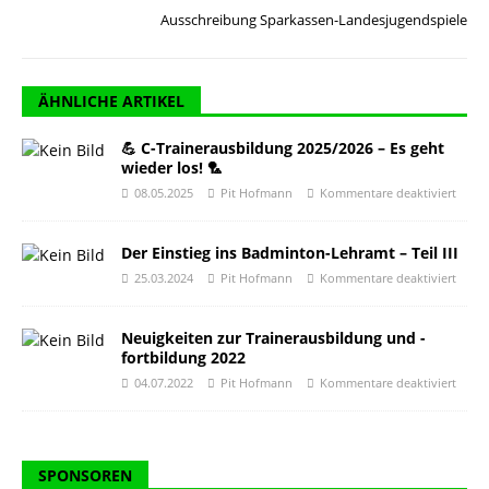
Ausschreibung Sparkassen-Landesjugendspiele
ÄHNLICHE ARTIKEL
💪 C-Trainerausbildung 2025/2026 – Es geht
wieder los! 🏸
08.05.2025
Pit Hofmann
Kommentare deaktiviert
Der Einstieg ins Badminton-Lehramt – Teil III
25.03.2024
Pit Hofmann
Kommentare deaktiviert
Neuigkeiten zur Trainerausbildung und -
fortbildung 2022
04.07.2022
Pit Hofmann
Kommentare deaktiviert
SPONSOREN