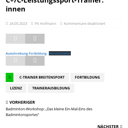
innen
24.05.2023
Pit Hofmann
Kommentare deaktiviert
Ausschreibung-Fortbildung
Herunterladen
C-TRAINER BREITENSPORT
FORTBILDUNG
LIZENZ
TRAINERAUSBILDUNG
VORHERIGER
Badminton-Workshop: „Das kleine Ein-Mal-Eins des
Badmintonsportes“
NÄCHSTER