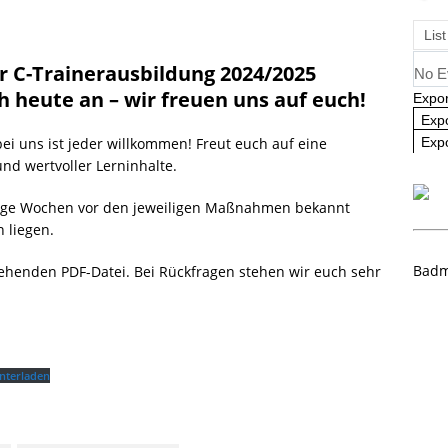
Rangliste U09 und U11
NEWS
List
er C-Trainerausbildung 2024/2025
No E
h heute an – wir freuen uns auf euch!
Expor
Exp
bei uns ist jeder willkommen! Freut euch auf eine
Expo
nd wertvoller Lerninhalte.
ige Wochen vor den jeweiligen Maßnahmen bekannt
 liegen.
Badm
rstehenden PDF-Datei. Bei Rückfragen stehen wir euch sehr
nterladen