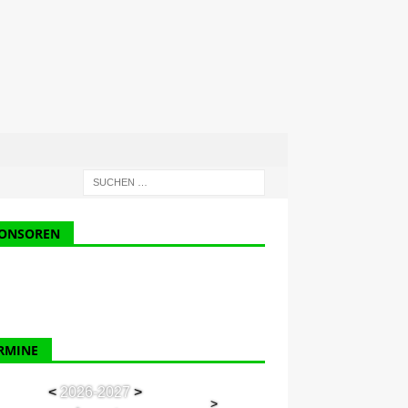
ONSOREN
RMINE
<
2026-2027
>
>