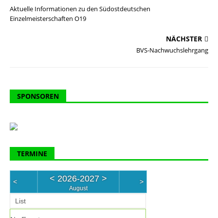
Aktuelle Informationen zu den Südostdeutschen
Einzelmeisterschaften O19
NÄCHSTER
BVS-Nachwuchslehrgang
SPONSOREN
TERMINE
<
2026-2027
>
<
>
August
List