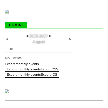
Vereinen per Mail zugesandt. Termin zur
Abgabe der Beschlussliste ist der
20.06.2020.
TERMINE
Michael Götz
Präsident BVS
<
2026-2027
>
<
>
August
List
No Events
Export monthly events
Export monthly eventsExport CSV
Export monthly eventsExport ICS