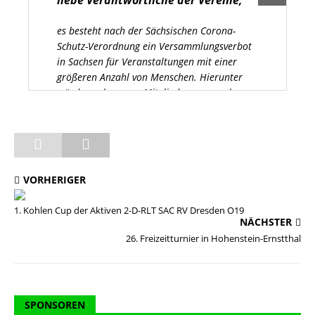
liebe Verantwortliche der Vereine,
es besteht nach der Sächsischen Corona-
Schutz-Verordnung ein Versammlungsverbot
in Sachsen für Veranstaltungen mit einer
größeren Anzahl von Menschen. Hierunter
würde auch unsere Mitgliederversammlung
fallen.
Die Verlegung des Termins in das zweite
Halbjahr wäre trotz anderslautender
Regelung in unserer Satzung zwar
VORHERIGER
ausnahmsweise möglich, würde aber die
grundsätzliche Frage der Durchführbarkeit
1. Kohlen Cup der Aktiven 2-D-RLT SAC RV Dresden O19
offen lassen. Schlussendlich hat das
NÄCHSTER
Präsidium beschlossen, die notwendigen
26. Freizeitturnier in Hohenstein-Ernstthal
Beschlüsse im Umlaufverfahren herbei zu
führen.
Die Beschlussliste und der
SPONSOREN
Rechenschaftsbericht 2019 wurde den