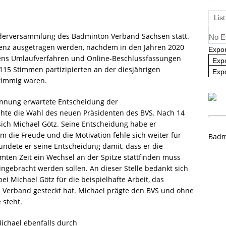
angliste U09 und U11
NEWS
List
ederversammlung des Badminton Verband Sachsen statt.
No E
äsenz ausgetragen werden, nachdem in den Jahren 2020
Expor
ns Umlaufverfahren und Online-Beschlussfassungen
Exp
115 Stimmen partizipierten an der diesjährigen
Expo
stimmig waren.
annung erwartete Entscheidung der
hte die Wahl des neuen Präsidenten des BVS. Nach 14
ich Michael Götz. Seine Entscheidung habe er
hm die Freude und die Motivation fehle sich weiter für
Badm
ndete er seine Entscheidung damit, dass er die
mmten Zeit ein Wechsel an der Spitze stattfinden muss
ngebracht werden sollen. An dieser Stelle bedankt sich
 Michael Götz für die beispielhafte Arbeit, das
n Verband gesteckt hat. Michael prägte den BVS und ohne
 steht.
ichael ebenfalls durch