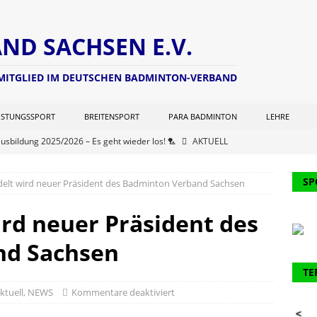
D SACHSEN E.V.
 MITGLIED IM DEUTSCHEN BADMINTON-VERBAND
ISTUNGSSPORT
BREITENSPORT
PARA BADMINTON
LEHRE
ausbildung 2025/2026 – Es geht wieder los! 🏸
AKTUELL
ng zur Lizenzverlängerung 2025 – Update Veranstaltungsort:
SP
elt wird neuer Präsident des Badminton Verband Sachsen
L
chterwart hat seine Seite aktualisiert (Stand: 21.06.2025)
NEWS
rd neuer Präsident des
er Kohlen Cup der Aktiven
AKTUELL
nd Sachsen
ausbildung 2024/2025 – Finale! 💪🏸
AKTUELL
TE
61. Verbandstages des DBV werden 2 Funktionäre des BVS
ktuell
,
NEWS
Kommentare deaktiviert
<