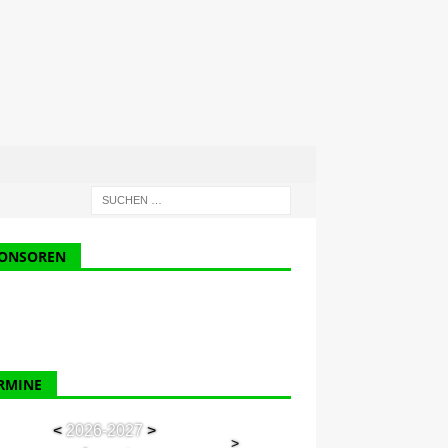
ONSOREN
RMINE
<
2026-2027
>
>