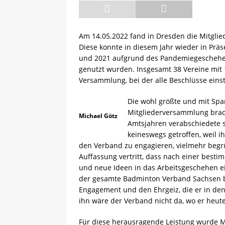
[ 13.05.2025 ]
Sächsische R
Am 14.05.2022 fand in Dresden die Mitgli
Diese konnte in diesem Jahr wieder in Pr
und 2021 aufgrund des Pandemiegeschehe
genutzt wurden. Insgesamt 38 Vereine mit 
Versammlung, bei der alle Beschlüsse ein
Die wohl größte und mit Sp
Mitgliederversammlung brac
Michael Götz
Amtsjahren verabschiedete s
keineswegs getroffen, weil i
den Verband zu engagieren, vielmehr begrü
Auffassung vertritt, dass nach einer besti
und neue Ideen in das Arbeitsgeschehen ei
der gesamte Badminton Verband Sachsen bei
Engagement und den Ehrgeiz, die er in de
ihn wäre der Verband nicht da, wo er heute
Für diese herausragende Leistung wurde M