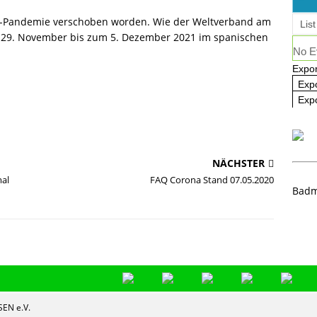
ausbildung 2025/2026 – Es geht wieder los! 🏸
AKTUELL
na-Pandemie verschoben worden. Wie der Weltverband am
List
om 29. November bis zum 5. Dezember 2021 im spanischen
No E
Expor
Exp
Expo
NÄCHSTER
mal
FAQ Corona Stand 07.05.2020
Badm
EN e.V.