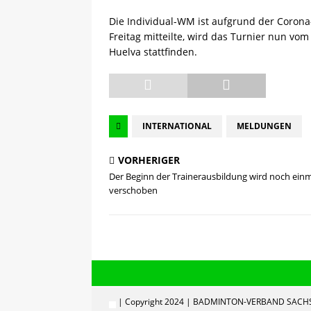
[ 08.05.2025 ]
💪 C-Trainer
Die Individual-WM ist aufgrund der Coro
Freitag mitteilte, wird das Turnier nun v
Huelva stattfinden.
INTERNATIONAL
MELDUNGEN
VORHERIGER
Der Beginn der Trainerausbildung wird noch ein
verschoben
| Copyright 2024 | BADMINTON-VERBAND SACHS