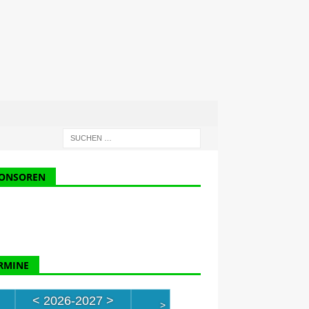
ONSOREN
RMINE
<
2026-2027
>
>