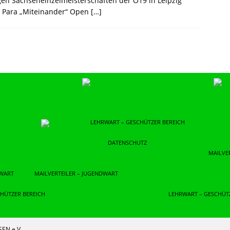
igen Sachseneinzelmeisterschaften der O19 in Leipzig
e Para „Miteinander“ Open
[…]
LEHRWART – GESCHÜTZER BEREICH
DATENSCHUTZ
MAILVE
DWART
MAILVERTEILER – JUGENDWART
HÜTZER BEREICH
LEHRWART – GESCHÜT
EN e.V.