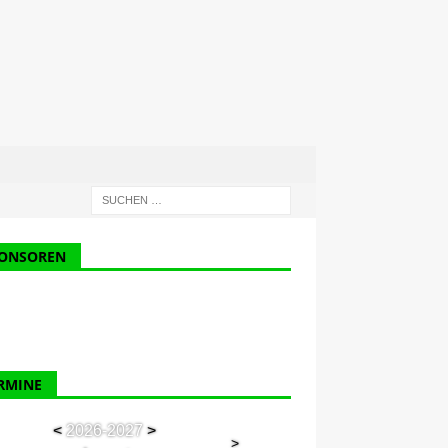
ONSOREN
RMINE
<
2026-2027
>
>