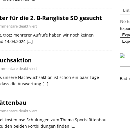
ausbildung 2025/2026 – Es geht wieder los! 🏸
AKTUELL
List
r für die 2. B-Rangliste SO gesucht
No E
mmentare deaktiviert
Expor
e, trotz mehrerer Aufrufe haben wir noch keinen
Exp
Und 14.04.2024
[…]
Expo
uchsaktion
mmentare deaktiviert
e, unsere Nachwuchsaktion ist schon ein paar Tage
Badm
, dass die Auswertung
[…]
tättenbau
mmentare deaktiviert
ei kostenlose Schulungen zum Thema Sportstättenbau
zu den beiden Fortbildungen finden
[…]