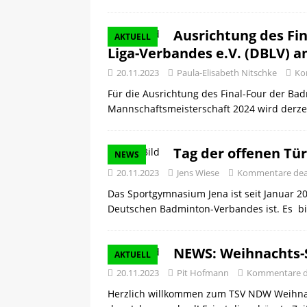
Ausrichtung des Fi
AKTUELL
Liga-Verbandes e.V. (DBLV) a
20.11.2023
Paula-Elisabeth Nitschke
Ko
Für die Ausrichtung des Final-Four der B
Mannschaftsmeisterschaft 2024 wird derzei
Tag der offenen T
NEWS
20.11.2023
Jens Wiese
Kommentare deak
Das Sportgymnasium Jena ist seit Januar 2
Deutschen Badminton-Verbandes ist. Es b
NEWS: Weihnachts-S
AKTUELL
20.11.2023
Pit Hofmann
Kommentare de
Herzlich willkommen zum TSV NDW Weihnac