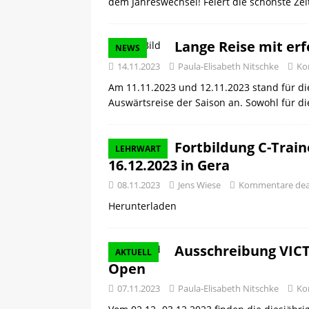
dem Jahreswechsel! Feiert die schönste Zei
Lange Reise mit erf
NEWS
14.11.2023
Paula-Elisabeth Nitschke
Ko
Am 11.11.2023 und 12.11.2023 stand für di
Auswärtsreise der Saison an. Sowohl für d
Fortbildung C-Train
LEHRWART
16.12.2023 in Gera
08.11.2023
Jens Wiese
Kommentare deak
Herunterladen
Ausschreibung VIC
AKTUELL
Open
07.11.2023
Paula-Elisabeth Nitschke
Ko