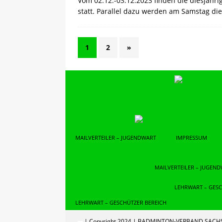
Vom 02.12.-03.12.2023 finden die diesjähr
statt. Parallel dazu werden am Samstag di
1
2
»
MAILVERTEILER – JUGENDWART
IMPRESSUM
MAILVERTEILER – JUGEN
LEHRWART – GESC
LEHRWART – GESCHÜTZER BEREICH
| Copyright 2024 | BADMINTON-VERBAND SACHS