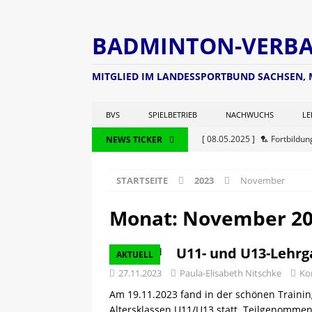
BADMINTON-VERBAN
MITGLIED IM LANDESSPORTBUND SACHSEN,
BVS
SPIELBETRIEB
NACHWUCHS
LE
[ 08.05.2025 ]
🏸 Fortbildu
NEWS TICKER
Markranstädt 🏸
AKTUEL
STARTSEITE
2023
November
[ 25.06.2025 ]
Der Schiedsri
[ 25.06.2025 ]
2. Lausitz
Monat:
November 2
[ 24.06.2025 ]
🏸 C-Trainer
U11- und U13-Lehrg
AKTUELL
[ 17.06.2025 ]
Während des 
27.11.2023
Paula-Elisabeth Nitschke
Ko
ausgezeichnet
NEWS
Am 19.11.2023 fand in der schönen Trainin
[ 13.05.2025 ]
Sächsische R
Altersklassen U11/U13 statt. Teilgenomme