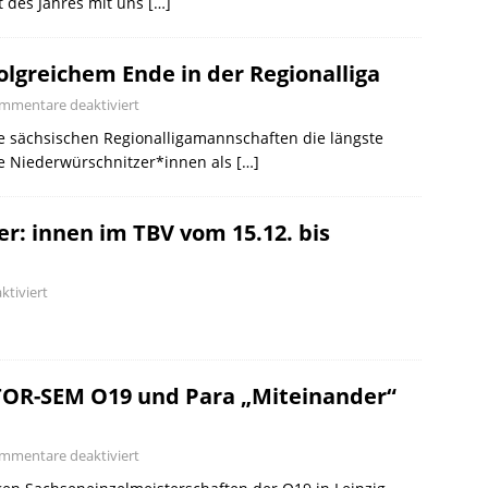
t des Jahres mit uns
[…]
olgreichem Ende in der Regionalliga
mmentare deaktiviert
e sächsischen Regionalligamannschaften die längste
ie Niederwürschnitzer*innen als
[…]
er: innen im TBV vom 15.12. bis
tiviert
TOR-SEM O19 und Para „Miteinander“
mmentare deaktiviert