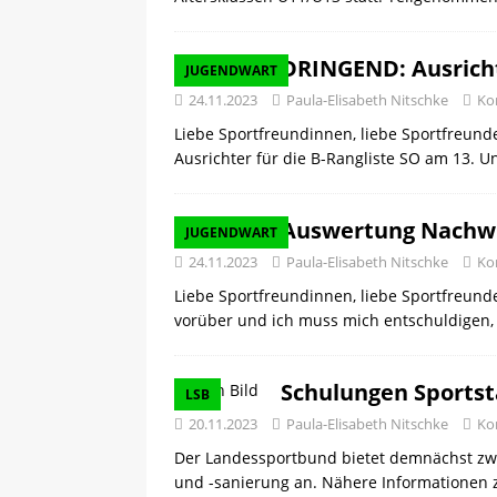
[ 08.05.2025 ]
💪 C-Trainer
DRINGEND: Ausrichte
JUGENDWART
24.11.2023
Paula-Elisabeth Nitschke
Ko
Liebe Sportfreundinnen, liebe Sportfreund
Ausrichter für die B-Rangliste SO am 13. 
Auswertung Nachw
JUGENDWART
24.11.2023
Paula-Elisabeth Nitschke
Ko
Liebe Sportfreundinnen, liebe Sportfreund
vorüber und ich muss mich entschuldigen
Schulungen Sports
LSB
20.11.2023
Paula-Elisabeth Nitschke
Ko
Der Landessportbund bietet demnächst zw
und -sanierung an. Nähere Informationen 