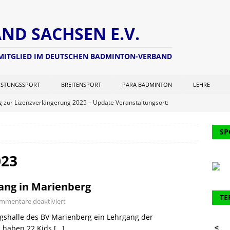
D SACHSEN E.V.
 MITGLIED IM DEUTSCHEN BADMINTON-VERBAND
ISTUNGSSPORT
BREITENSPORT
PARA BADMINTON
LEHRE
ng zur Lizenzverlängerung 2025 – Update Veranstaltungsort:
L
SP
chterwart hat seine Seite aktualisiert (Stand: 21.06.2025)
NEWS
er Kohlen Cup der Aktiven
AKTUELL
023
ausbildung 2024/2025 – Finale! 💪🏸
AKTUELL
ang in Marienberg
61. Verbandstages des DBV werden 2 Funktionäre des BVS
TE
mmentare deaktiviert
gshalle des BV Marienberg ein Lehrgang der
angliste U09 und U11
NEWS
n haben 22 Kids
[…]
<