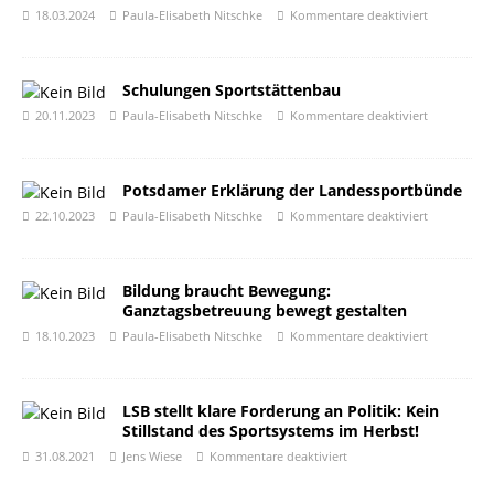
18.03.2024
Paula-Elisabeth Nitschke
Kommentare deaktiviert
Schulungen Sportstättenbau
20.11.2023
Paula-Elisabeth Nitschke
Kommentare deaktiviert
Potsdamer Erklärung der Landessportbünde
22.10.2023
Paula-Elisabeth Nitschke
Kommentare deaktiviert
Bildung braucht Bewegung:
Ganztagsbetreuung bewegt gestalten
18.10.2023
Paula-Elisabeth Nitschke
Kommentare deaktiviert
LSB stellt klare Forderung an Politik: Kein
Stillstand des Sportsystems im Herbst!
31.08.2021
Jens Wiese
Kommentare deaktiviert