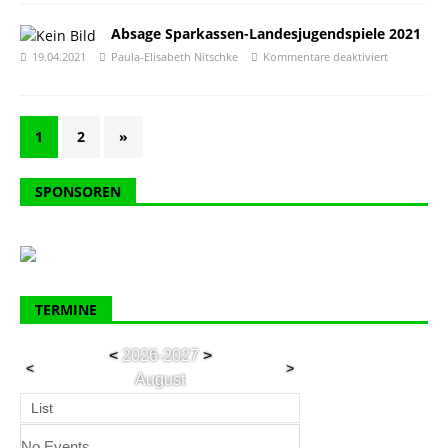
Absage Sparkassen-Landesjugendspiele 2021
19.04.2021
Paula-Elisabeth Nitschke
Kommentare deaktiviert
1
2
»
SPONSOREN
TERMINE
<
2026-2027
>
<
>
August
List
No Events