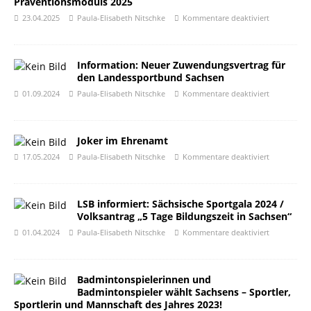
Präventionsmoduls 2025
23.04.2025
Paula-Elisabeth Nitschke
Kommentare deaktiviert
Information: Neuer Zuwendungsvertrag für
den Landessportbund Sachsen
01.09.2024
Paula-Elisabeth Nitschke
Kommentare deaktiviert
Joker im Ehrenamt
17.05.2024
Paula-Elisabeth Nitschke
Kommentare deaktiviert
LSB informiert: Sächsische Sportgala 2024 /
Volksantrag „5 Tage Bildungszeit in Sachsen“
01.04.2024
Paula-Elisabeth Nitschke
Kommentare deaktiviert
Badmintonspielerinnen und
Badmintonspieler wählt Sachsens – Sportler,
Sportlerin und Mannschaft des Jahres 2023!